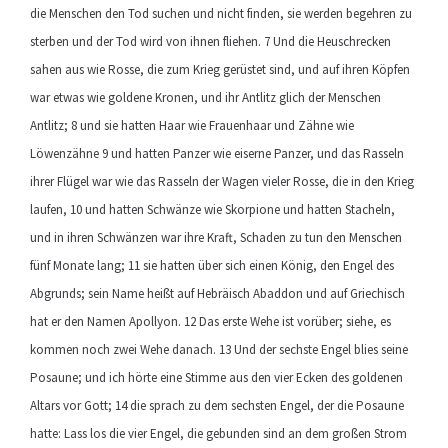
die Menschen den Tod suchen und nicht finden, sie werden begehren zu
sterben und der Tod wird von ihnen fliehen. 7 Und die Heuschrecken
sahen aus wie Rosse, die zum Krieg gerüstet sind, und auf ihren Köpfen
war etwas wie goldene Kronen, und ihr Antlitz glich der Menschen
Antlitz; 8 und sie hatten Haar wie Frauenhaar und Zähne wie
Löwenzähne 9 und hatten Panzer wie eiserne Panzer, und das Rasseln
ihrer Flügel war wie das Rasseln der Wagen vieler Rosse, die in den Krieg
laufen, 10 und hatten Schwänze wie Skorpione und hatten Stacheln,
und in ihren Schwänzen war ihre Kraft, Schaden zu tun den Menschen
fünf Monate lang; 11 sie hatten über sich einen König, den Engel des
Abgrunds; sein Name heißt auf Hebräisch Abaddon und auf Griechisch
hat er den Namen Apollyon. 12 Das erste Wehe ist vorüber; siehe, es
kommen noch zwei Wehe danach. 13 Und der sechste Engel blies seine
Posaune; und ich hörte eine Stimme aus den vier Ecken des goldenen
Altars vor Gott; 14 die sprach zu dem sechsten Engel, der die Posaune
hatte: Lass los die vier Engel, die gebunden sind an dem großen Strom