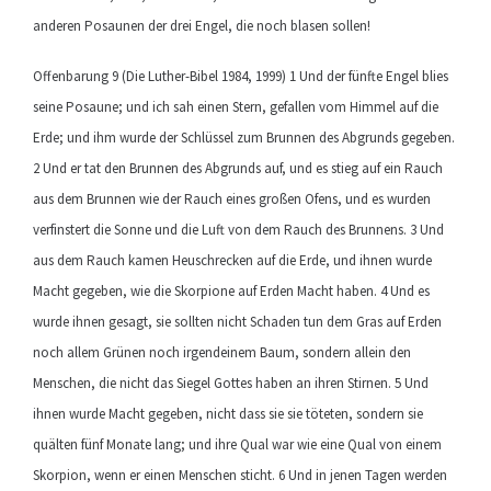
anderen Posaunen der drei Engel, die noch blasen sollen!
Offenbarung 9 (Die Luther-Bibel 1984, 1999) 1 Und der fünfte Engel blies
seine Posaune; und ich sah einen Stern, gefallen vom Himmel auf die
Erde; und ihm wurde der Schlüssel zum Brunnen des Abgrunds gegeben.
2 Und er tat den Brunnen des Abgrunds auf, und es stieg auf ein Rauch
aus dem Brunnen wie der Rauch eines großen Ofens, und es wurden
verfinstert die Sonne und die Luft von dem Rauch des Brunnens. 3 Und
aus dem Rauch kamen Heuschrecken auf die Erde, und ihnen wurde
Macht gegeben, wie die Skorpione auf Erden Macht haben. 4 Und es
wurde ihnen gesagt, sie sollten nicht Schaden tun dem Gras auf Erden
noch allem Grünen noch irgendeinem Baum, sondern allein den
Menschen, die nicht das Siegel Gottes haben an ihren Stirnen. 5 Und
ihnen wurde Macht gegeben, nicht dass sie sie töteten, sondern sie
quälten fünf Monate lang; und ihre Qual war wie eine Qual von einem
Skorpion, wenn er einen Menschen sticht. 6 Und in jenen Tagen werden