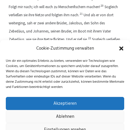
20
Folgt mir nach; ich will euch zu Menschenfischern machen!
Sogleich
21
verließen sie ihre Netze und folgten ihm nach.
Und als er von dort
weiterging, sah er zwei andere Brüder, Jakobus, den Sohn des
Zebedäus, und Johannes, seinen Bruder, im Boot mit ihrem Vater
22
Zebedäus, wie sie ihre Netze flickten. Und er rief sie.
Sogleich verließen
Cookie-Zustimmung verwalten
sie das Boot und ihren Vater und folgten ihm nach.
Um dir ein optimales Erlebnis zu bieten, verwenden wir Technologien wie
Cookies, um Geräteinformationen zu speichern und/oder darauf zuzugreifen.
Previous article
Next article
Wenn du diesen Technologien zustimmst, können wir Daten wie das
Surfverhalten oder eindeutige IDs auf dieser Website verarbeiten. Wenn du
deine Zustimmung nicht erteilst oder zurückziehst, können bestimmte Merkmale
und Funktionen beeinträchtigt werden.
Folge uns auf Instagram und Facebook!
Akzeptieren
Ablehnen
Datenschutzerklärung
|
Impressum
|
Cookie-
Einstellungen ansehen