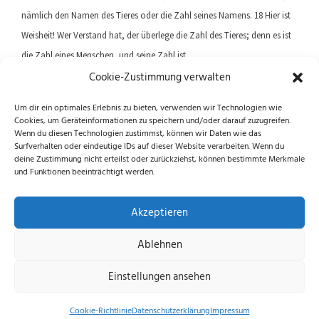
nämlich den Namen des Tieres oder die Zahl seines Namens. 18 Hier ist
Weisheit! Wer Verstand hat, der überlege die Zahl des Tieres; denn es ist
die Zahl eines Menschen, und seine Zahl ist
Cookie-Zustimmung verwalten
sechshundertundsechsundsechzig.
Um dir ein optimales Erlebnis zu bieten, verwenden wir Technologien wie
Cookies, um Geräteinformationen zu speichern und/oder darauf zuzugreifen.
Previous article
Next article
Wenn du diesen Technologien zustimmst, können wir Daten wie das
Surfverhalten oder eindeutige IDs auf dieser Website verarbeiten. Wenn du
deine Zustimmung nicht erteilst oder zurückziehst, können bestimmte Merkmale
und Funktionen beeinträchtigt werden.
Folge uns auf Instagram und Facebook!
Akzeptieren
Ablehnen
Datenschutzerklärung
|
Impressum
|
Cookie-
Einstellungen ansehen
Richtlinie (EU)
© 2026 echus.de
Cookie-Richtlinie
Datenschutzerklärung
Impressum