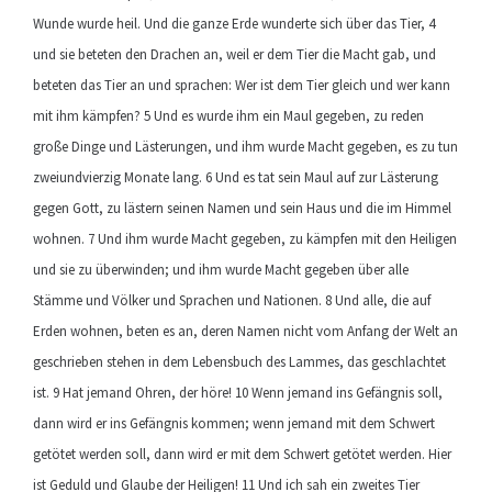
Wunde wurde heil. Und die ganze Erde wunderte sich über das Tier, 4
und sie beteten den Drachen an, weil er dem Tier die Macht gab, und
beteten das Tier an und sprachen: Wer ist dem Tier gleich und wer kann
mit ihm kämpfen? 5 Und es wurde ihm ein Maul gegeben, zu reden
große Dinge und Lästerungen, und ihm wurde Macht gegeben, es zu tun
zweiundvierzig Monate lang. 6 Und es tat sein Maul auf zur Lästerung
gegen Gott, zu lästern seinen Namen und sein Haus und die im Himmel
wohnen. 7 Und ihm wurde Macht gegeben, zu kämpfen mit den Heiligen
und sie zu überwinden; und ihm wurde Macht gegeben über alle
Stämme und Völker und Sprachen und Nationen. 8 Und alle, die auf
Erden wohnen, beten es an, deren Namen nicht vom Anfang der Welt an
geschrieben stehen in dem Lebensbuch des Lammes, das geschlachtet
ist. 9 Hat jemand Ohren, der höre! 10 Wenn jemand ins Gefängnis soll,
dann wird er ins Gefängnis kommen; wenn jemand mit dem Schwert
getötet werden soll, dann wird er mit dem Schwert getötet werden. Hier
ist Geduld und Glaube der Heiligen! 11 Und ich sah ein zweites Tier