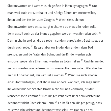
18
überantworten und werden euch geißeln in ihren Synagogen.
Und
man wird euch vor Statthalter und Könige führen um meinetwillen,
19
ihnen und den Heiden zum Zeugnis.
Wenn sie euch nun
überantworten werden, so sorgt nicht, wie oder was ihr reden sollt;
20
denn es soll euch zu der Stunde gegeben werden, was ihr reden sollt.
Denn nicht ihr seid es, die da reden, sondern eures Vaters Geist ist es, der
21
durch euch redet.
Es wird aber ein Bruder den andern dem Tod
preisgeben und der Vater den Sohn, und die Kinder werden sich
22
empören gegen ihre Eltern und werden sie töten helfen.
Und ihr werdet
gehasst werden von jedermann um meines Namens willen. Wer aber bis
23
an das Ende beharrt, der wird selig werden.
Wenn sie euch aber in
einer Stadt verfolgen, so flieht in eine andere. Wahrlich, ich sage euch:
Ihr werdet mit den Städten Israels nicht zu Ende kommen, bis der
24
Menschensohn kommt.
Der Jünger steht nicht über dem Meister und
25
der Knecht nicht über seinem Herrn.
Es ist für den Jünger genug, dass
er ist wie sein Meister und der Knecht wie sein Herr. Haben sie den