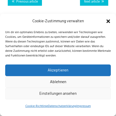
Previous article
Next article
Cookie-Zustimmung verwalten
Folge uns auf Instagram und Facebook!
Um dir ein optimales Erlebnis zu bieten, verwenden wir Technologien wie
Cookies, um Geräteinformationen zu speichern und/oder darauf zuzugreifen.
Wenn du diesen Technologien zustimmst, können wir Daten wie das
Surfverhalten oder eindeutige IDs auf dieser Website verarbeiten. Wenn du
deine Zustimmung nicht erteilst oder zurückziehst, können bestimmte Merkmale
Datenschutzerklärung
|
Impressum
|
Cookie-
und Funktionen beeinträchtigt werden.
Richtlinie (EU)
© 2026 echus.de
Akzeptieren
Ablehnen
Einstellungen ansehen
Cookie-Richtlinie
Datenschutzerklärung
Impressum