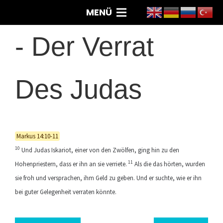
MENÜ
-
Der Verrat
Des Judas
Markus 14:10-11
10
Und Judas Iskariot, einer von den Zwölfen, ging hin zu den
11
Hohenpriestern, dass er ihn an sie verriete.
Als die das hörten, wurden
sie froh und versprachen, ihm Geld zu geben. Und er suchte, wie er ihn
bei guter Gelegenheit verraten könnte.