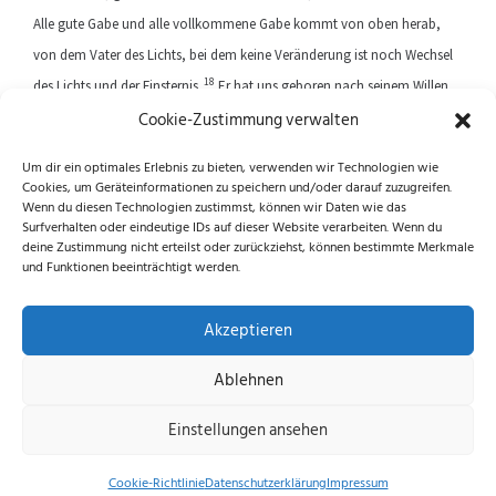
Alle gute Gabe und alle vollkommene Gabe kommt von oben herab,
von dem Vater des Lichts, bei dem keine Veränderung ist noch Wechsel
18
des Lichts und der Finsternis.
Er hat uns geboren nach seinem Willen
Cookie-Zustimmung verwalten
durch das Wort der Wahrheit, damit wir Erstlinge seiner Geschöpfe seien.
Um dir ein optimales Erlebnis zu bieten, verwenden wir Technologien wie
Cookies, um Geräteinformationen zu speichern und/oder darauf zuzugreifen.
Previous article
Next article
Wenn du diesen Technologien zustimmst, können wir Daten wie das
Surfverhalten oder eindeutige IDs auf dieser Website verarbeiten. Wenn du
deine Zustimmung nicht erteilst oder zurückziehst, können bestimmte Merkmale
und Funktionen beeinträchtigt werden.
Folge uns auf Instagram und Facebook!
Akzeptieren
Ablehnen
Datenschutzerklärung
|
Impressum
|
Cookie-
Einstellungen ansehen
Richtlinie (EU)
© 2026 echus.de
Cookie-Richtlinie
Datenschutzerklärung
Impressum