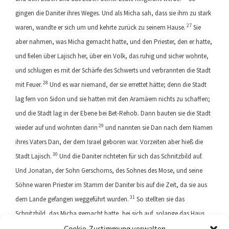
gingen die Daniter ihres Weges. Und als Micha sah, dass sie ihm zu stark
27
waren, wandte er sich um und kehrte zurück zu seinem Hause.
Sie
aber nahmen, was Micha gemacht hatte, und den Priester, den er hatte,
und fielen über Lajisch her, über ein Volk, das ruhig und sicher wohnte,
und schlugen es mit der Schärfe des Schwerts und verbrannten die Stadt
28
mit Feuer.
Und es war niemand, der sie errettet hätte; denn die Stadt
lag fern von Sidon und sie hatten mit den Aramäern nichts zu schaffen;
und die Stadt lag in der Ebene bei Bet-Rehob. Dann bauten sie die Stadt
29
wieder auf und wohnten darin
und nannten sie Dan nach dem Namen
ihres Vaters Dan, der dem Israel geboren war. Vorzeiten aber hieß die
30
Stadt Lajisch.
Und die Daniter richteten für sich das Schnitzbild auf.
Und Jonatan, der Sohn Gerschoms, des Sohnes des Mose, und seine
Söhne waren Priester im Stamm der Daniter bis auf die Zeit, da sie aus
31
dem Lande gefangen weggeführt wurden.
So stellten sie das
Schnitzbild, das Micha gemacht hatte, bei sich auf, solange das Haus
Gottes zu Silo stand.