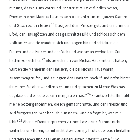
mit uns, dass du uns Vater und Priester seist. Ist es für dich besser,
Priester in eines Mannes Haus zu sein oder unter einem ganzen Stamm
20
und Geschlecht in Israel?
Das gefiel dem Priester gut, und er nahm den
Efod, den Hausgötzen und das geschnitzte Bild und schloss sich dem
21
Volk an.
Und sie wandten sich und zogen hin und schickten die
Frauen und die Kinder und das Vieh und was sie an wertvollem Gut
22
hatten vor sich her.
Als sie sich nun von Michas Haus entfernt hatten,
wurden die Männer in den Häusern, die bei Michas Haus waren,
23
zusammengerufen, und sie jagten den Danitern nach
und riefen hinter
ihnen her. Sie aber wandten sich um und sprachen zu Micha: Was hast
24
du, dass du die Leute zusammengerufen hast?
Er antwortete: Ihr habt
meine Götter genommen, die ich gemacht hatte, und den Priester und
seid fortgezogen. Was hab ich nun noch? Und da fragt ihr, was mir
25
fehlt?
Aber die Daniter sprachen zu ihm: Lass deine Stimme nicht
weiter bei uns hören, damit nicht etwa zornige Leute über euch herfallen
26
und dein Leben und das Leben deiner Leute hingerafft werde.
So