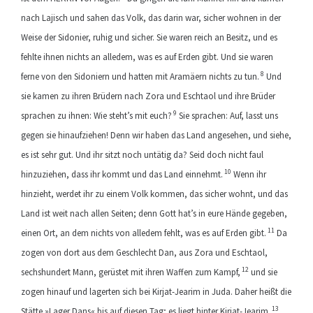
nach Lajisch und sahen das Volk, das darin war, sicher wohnen in der
Weise der Sidonier, ruhig und sicher. Sie waren reich an Besitz, und es
fehlte ihnen nichts an alledem, was es auf Erden gibt. Und sie waren
8
ferne von den Sidoniern und hatten mit Aramäern nichts zu tun.
Und
sie kamen zu ihren Brüdern nach Zora und Eschtaol und ihre Brüder
9
sprachen zu ihnen: Wie steht’s mit euch?
Sie sprachen: Auf, lasst uns
gegen sie hinaufziehen! Denn wir haben das Land angesehen, und siehe,
es ist sehr gut. Und ihr sitzt noch untätig da? Seid doch nicht faul
10
hinzuziehen, dass ihr kommt und das Land einnehmt.
Wenn ihr
hinzieht, werdet ihr zu einem Volk kommen, das sicher wohnt, und das
Land ist weit nach allen Seiten; denn Gott hat’s in eure Hände gegeben,
11
einen Ort, an dem nichts von alledem fehlt, was es auf Erden gibt.
Da
zogen von dort aus dem Geschlecht Dan, aus Zora und Eschtaol,
12
sechshundert Mann, gerüstet mit ihren Waffen zum Kampf,
und sie
zogen hinauf und lagerten sich bei Kirjat-Jearim in Juda. Daher heißt die
13
Stätte »Lager Dans« bis auf diesen Tag; es liegt hinter Kirjat-Jearim.