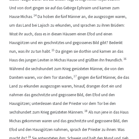
Und von dort gingen sie auf das Gebirge Ephraim und kamen zum
14
Hause Michas.
Da hoben die fünf Männer an, die ausgezogen waren,
um das Land bei Lajisch zu erkunden, und sprachen zu ihren Brüdern:
Wisst ihr auch, dass es in diesen Häusern einen Efod und einen
Hausgötzen und ein geschnitztes und gegossenes Bild gibt? Bedenkt
15
nun, was ihr zu tun habt.
Da gingen sie dorthin und kamen an das
16
Haus des jungen Leviten in Michas Hause und grüßten ihn freundlich.
Während die sechshundert zum Krieg gerüsteten Männer, die von den
17
Danitern waren, vor dem Tor standen,
gingen die fünf Männer, die das
Land zu erkunden ausgezogen waren, hinauf, drangen dort ein und
nahmen das geschnitzte und gegossene Bild, den Efod und den
Hausgötzen; unterdessen stand der Priester vor dem Tor bei den
18
sechshundert zum Krieg gerüsteten Männern.
Als nun jene in das Haus
Michas gekommen waren und das geschnitzte und gegossene Bild, den
Efod und den Hausgötzen nahmen, sprach der Priester zu ihnen: Was
19
macht ihr?
Sie antworteten ihm: Schweig und halt den Mund und zieh