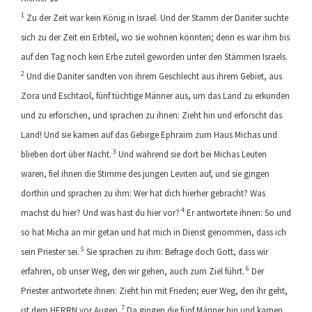
1
Zu der Zeit war kein König in Israel. Und der Stamm der Daniter suchte
sich zu der Zeit ein Erbteil, wo sie wohnen könnten; denn es war ihm bis
auf den Tag noch kein Erbe zuteil geworden unter den Stämmen Israels.
2
Und die Daniter sandten von ihrem Geschlecht aus ihrem Gebiet, aus
Zora und Eschtaol, fünf tüchtige Männer aus, um das Land zu erkunden
und zu erforschen, und sprachen zu ihnen: Zieht hin und erforscht das
Land! Und sie kamen auf das Gebirge Ephraim zum Haus Michas und
3
blieben dort über Nacht.
Und während sie dort bei Michas Leuten
waren, fiel ihnen die Stimme des jungen Leviten auf, und sie gingen
dorthin und sprachen zu ihm: Wer hat dich hierher gebracht? Was
4
machst du hier? Und was hast du hier vor?
Er antwortete ihnen: So und
so hat Micha an mir getan und hat mich in Dienst genommen, dass ich
5
sein Priester sei.
Sie sprachen zu ihm: Befrage doch Gott, dass wir
6
erfahren, ob unser Weg, den wir gehen, auch zum Ziel führt.
Der
Priester antwortete ihnen: Zieht hin mit Frieden; euer Weg, den ihr geht,
7
ist dem HERRN vor Augen.
Da gingen die fünf Männer hin und kamen