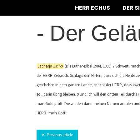
HERR ECHUS
DER S
-
Der Gelä
Sacharja 13:7-9
(Die Luther-Bibel 1984, 1999) 7 Schwert, mach
der HERR Zebaoth. Schlage den Hirten, dass sich die Herde ze
geschehen in dem ganzen Lande, spricht der HERR, dass zwei T
soll darin übrig bleiben. 9 Und ich will den dritten Teil durchs
man Gold prüft. Die werden dann meinen Namen anrufen und ich 
HERR, mein Gott!
Previous article