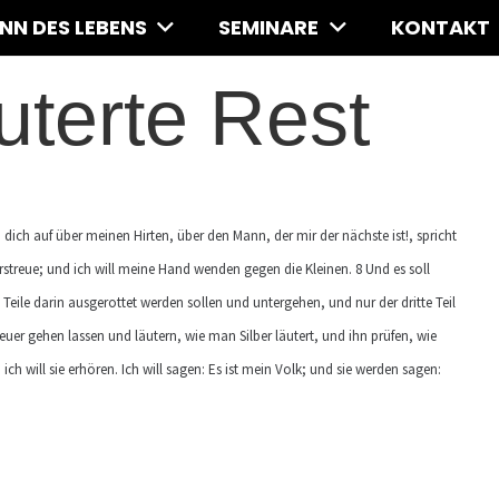
INN DES LEBENS
SEMINARE
KONTAKT
uterte Rest
 dich auf über meinen Hirten, über den Mann, der mir der nächste ist!, spricht
rstreue; und ich will meine Hand wenden gegen die Kleinen. 8 Und es soll
eile darin ausgerottet werden sollen und untergehen, und nur der dritte Teil
 Feuer gehen lassen und läutern, wie man Silber läutert, und ihn prüfen, wie
will sie erhören. Ich will sagen: Es ist mein Volk; und sie werden sagen: