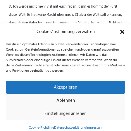
30 Ich werde nicht mehr viel mit euch reden, denn es kommt der Fürst
dieser Welt. Er hat keine Macht über mich; 31 aber die Welt soll erkennen,
dass ich den Vater liebe und tue, wie mir der Vater geboten hat. Steht auf
Cookie-Zustimmung verwalten
und lasst uns von hier weggehen.
Um dir ein optimales Erlebnis zu bieten, verwenden wir Technologien wie
Cookies, um Geräteinformationen zu speichern und/oder darauf zuzugreifen.
Previous article
Next article
Wenn du diesen Technologien zustimmst, können wir Daten wie das
Surfverhalten oder eindeutige IDs auf dieser Website verarbeiten. Wenn du
deine Zustimmung nicht erteilst oder zurückziehst, können bestimmte Merkmale
und Funktionen beeinträchtigt werden.
Folge uns auf Instagram und Facebook!
Akzeptieren
Ablehnen
Datenschutzerklärung
|
Impressum
|
Cookie-
Einstellungen ansehen
Richtlinie (EU)
© 2026 echus.de
Cookie-Richtlinie
Datenschutzerklärung
Impressum