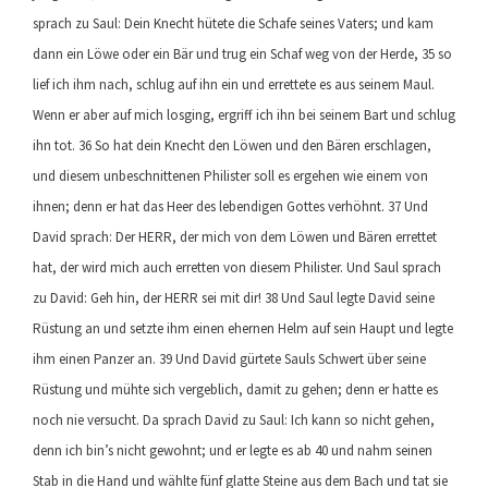
sprach zu Saul: Dein Knecht hütete die Schafe seines Vaters; und kam
dann ein Löwe oder ein Bär und trug ein Schaf weg von der Herde, 35 so
lief ich ihm nach, schlug auf ihn ein und errettete es aus seinem Maul.
Wenn er aber auf mich losging, ergriff ich ihn bei seinem Bart und schlug
ihn tot. 36 So hat dein Knecht den Löwen und den Bären erschlagen,
und diesem unbeschnittenen Philister soll es ergehen wie einem von
ihnen; denn er hat das Heer des lebendigen Gottes verhöhnt. 37 Und
David sprach: Der HERR, der mich von dem Löwen und Bären errettet
hat, der wird mich auch erretten von diesem Philister. Und Saul sprach
zu David: Geh hin, der HERR sei mit dir! 38 Und Saul legte David seine
Rüstung an und setzte ihm einen ehernen Helm auf sein Haupt und legte
ihm einen Panzer an. 39 Und David gürtete Sauls Schwert über seine
Rüstung und mühte sich vergeblich, damit zu gehen; denn er hatte es
noch nie versucht. Da sprach David zu Saul: Ich kann so nicht gehen,
denn ich bin’s nicht gewohnt; und er legte es ab 40 und nahm seinen
Stab in die Hand und wählte fünf glatte Steine aus dem Bach und tat sie