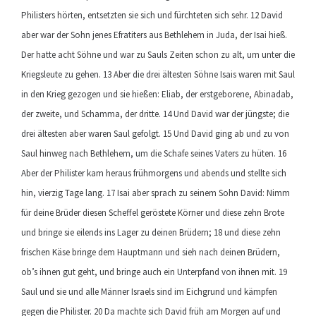
Philisters hörten, entsetzten sie sich und fürchteten sich sehr. 12 David
aber war der Sohn jenes Efratiters aus Bethlehem in Juda, der Isai hieß.
Der hatte acht Söhne und war zu Sauls Zeiten schon zu alt, um unter die
Kriegsleute zu gehen. 13 Aber die drei ältesten Söhne Isais waren mit Saul
in den Krieg gezogen und sie hießen: Eliab, der erstgeborene, Abinadab,
der zweite, und Schamma, der dritte. 14 Und David war der jüngste; die
drei ältesten aber waren Saul gefolgt. 15 Und David ging ab und zu von
Saul hinweg nach Bethlehem, um die Schafe seines Vaters zu hüten. 16
Aber der Philister kam heraus frühmorgens und abends und stellte sich
hin, vierzig Tage lang. 17 Isai aber sprach zu seinem Sohn David: Nimm
für deine Brüder diesen Scheffel geröstete Körner und diese zehn Brote
und bringe sie eilends ins Lager zu deinen Brüdern; 18 und diese zehn
frischen Käse bringe dem Hauptmann und sieh nach deinen Brüdern,
ob’s ihnen gut geht, und bringe auch ein Unterpfand von ihnen mit. 19
Saul und sie und alle Männer Israels sind im Eichgrund und kämpfen
gegen die Philister. 20 Da machte sich David früh am Morgen auf und