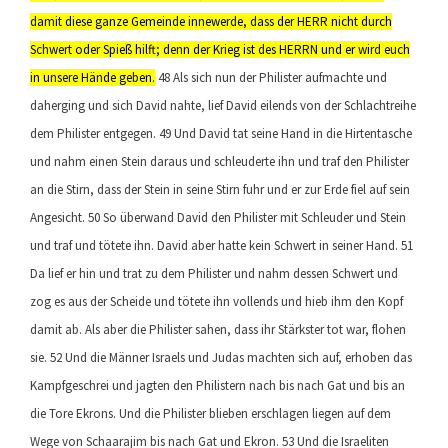
damit diese ganze Gemeinde innewerde, dass der HERR nicht durch
Schwert oder Spieß hilft; denn der Krieg ist des HERRN und er wird euch
in unsere Hände geben.
48 Als sich nun der Philister aufmachte und
daherging und sich David nahte, lief David eilends von der Schlachtreihe
dem Philister entgegen. 49 Und David tat seine Hand in die Hirtentasche
und nahm einen Stein daraus und schleuderte ihn und traf den Philister
an die Stirn, dass der Stein in seine Stirn fuhr und er zur Erde fiel auf sein
Angesicht. 50 So überwand David den Philister mit Schleuder und Stein
und traf und tötete ihn. David aber hatte kein Schwert in seiner Hand. 51
Da lief er hin und trat zu dem Philister und nahm dessen Schwert und
zog es aus der Scheide und tötete ihn vollends und hieb ihm den Kopf
damit ab. Als aber die Philister sahen, dass ihr Stärkster tot war, flohen
sie. 52 Und die Männer Israels und Judas machten sich auf, erhoben das
Kampfgeschrei und jagten den Philistern nach bis nach Gat und bis an
die Tore Ekrons. Und die Philister blieben erschlagen liegen auf dem
Wege von Schaarajim bis nach Gat und Ekron. 53 Und die Israeliten