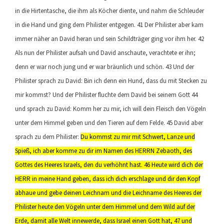
in die Hirtentasche, die ihm als Köcher diente, und nahm die Schleuder
in die Hand und ging dem Philister entgegen. 41 Der Philister aber kam
immer näher an David heran und sein Schildträger ging vor ihm her. 42
Als nun der Philister aufsah und David anschaute, verachtete er ihn;
denn er war noch jung und er war bräunlich und schön. 43 Und der
Philister sprach zu David: Bin ich denn ein Hund, dass du mit Stecken zu
mir kommst? Und der Philister fluchte dem David bei seinem Gott 44
und sprach zu David: Komm her zu mir, ich will dein Fleisch den Vögeln
unter dem Himmel geben und den Tieren auf dem Felde. 45 David aber
sprach zu dem Philister:
Du kommst zu mir mit Schwert, Lanze und
Spieß, ich aber komme zu dir im Namen des HERRN Zebaoth, des
Gottes des Heeres Israels, den du verhöhnt hast. 46 Heute wird dich der
HERR in meine Hand geben, dass ich dich erschlage und dir den Kopf
abhaue und gebe deinen Leichnam und die Leichname des Heeres der
Philister heute den Vögeln unter dem Himmel und dem Wild auf der
Erde, damit alle Welt innewerde, dass Israel einen Gott hat, 47 und