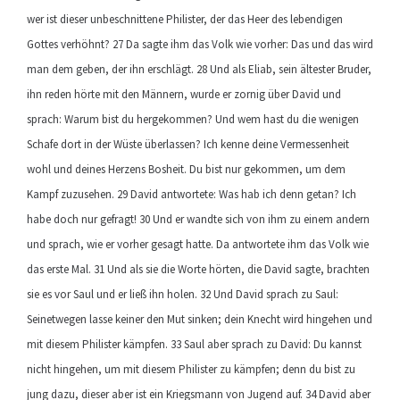
wer ist dieser unbeschnittene Philister, der das Heer des lebendigen
Gottes verhöhnt? 27 Da sagte ihm das Volk wie vorher: Das und das wird
man dem geben, der ihn erschlägt. 28 Und als Eliab, sein ältester Bruder,
ihn reden hörte mit den Männern, wurde er zornig über David und
sprach: Warum bist du hergekommen? Und wem hast du die wenigen
Schafe dort in der Wüste überlassen? Ich kenne deine Vermessenheit
wohl und deines Herzens Bosheit. Du bist nur gekommen, um dem
Kampf zuzusehen. 29 David antwortete: Was hab ich denn getan? Ich
habe doch nur gefragt! 30 Und er wandte sich von ihm zu einem andern
und sprach, wie er vorher gesagt hatte. Da antwortete ihm das Volk wie
das erste Mal. 31 Und als sie die Worte hörten, die David sagte, brachten
sie es vor Saul und er ließ ihn holen. 32 Und David sprach zu Saul:
Seinetwegen lasse keiner den Mut sinken; dein Knecht wird hingehen und
mit diesem Philister kämpfen. 33 Saul aber sprach zu David: Du kannst
nicht hingehen, um mit diesem Philister zu kämpfen; denn du bist zu
jung dazu, dieser aber ist ein Kriegsmann von Jugend auf. 34 David aber