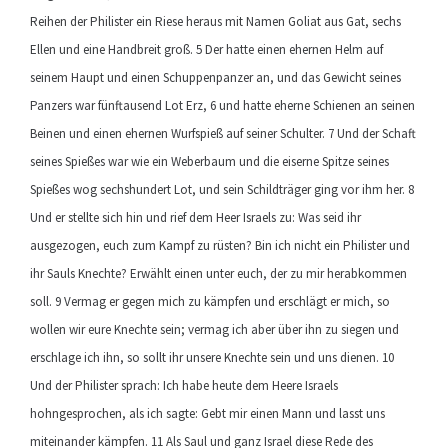
Reihen der Philister ein Riese heraus mit Namen Goliat aus Gat, sechs
Ellen und eine Handbreit groß. 5 Der hatte einen ehernen Helm auf
seinem Haupt und einen Schuppenpanzer an, und das Gewicht seines
Panzers war fünftausend Lot Erz, 6 und hatte eherne Schienen an seinen
Beinen und einen ehernen Wurfspieß auf seiner Schulter. 7 Und der Schaft
seines Spießes war wie ein Weberbaum und die eiserne Spitze seines
Spießes wog sechshundert Lot, und sein Schildträger ging vor ihm her. 8
Und er stellte sich hin und rief dem Heer Israels zu: Was seid ihr
ausgezogen, euch zum Kampf zu rüsten? Bin ich nicht ein Philister und
ihr Sauls Knechte? Erwählt einen unter euch, der zu mir herabkommen
soll. 9 Vermag er gegen mich zu kämpfen und erschlägt er mich, so
wollen wir eure Knechte sein; vermag ich aber über ihn zu siegen und
erschlage ich ihn, so sollt ihr unsere Knechte sein und uns dienen. 10
Und der Philister sprach: Ich habe heute dem Heere Israels
hohngesprochen, als ich sagte: Gebt mir einen Mann und lasst uns
miteinander kämpfen. 11 Als Saul und ganz Israel diese Rede des