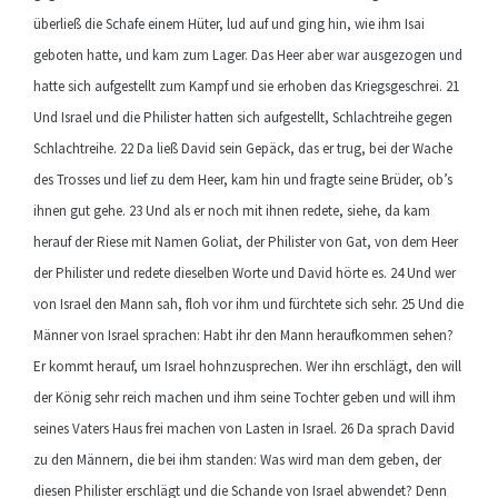
überließ die Schafe einem Hüter, lud auf und ging hin, wie ihm Isai
geboten hatte, und kam zum Lager. Das Heer aber war ausgezogen und
hatte sich aufgestellt zum Kampf und sie erhoben das Kriegsgeschrei. 21
Und Israel und die Philister hatten sich aufgestellt, Schlachtreihe gegen
Schlachtreihe. 22 Da ließ David sein Gepäck, das er trug, bei der Wache
des Trosses und lief zu dem Heer, kam hin und fragte seine Brüder, ob’s
ihnen gut gehe. 23 Und als er noch mit ihnen redete, siehe, da kam
herauf der Riese mit Namen Goliat, der Philister von Gat, von dem Heer
der Philister und redete dieselben Worte und David hörte es. 24 Und wer
von Israel den Mann sah, floh vor ihm und fürchtete sich sehr. 25 Und die
Männer von Israel sprachen: Habt ihr den Mann heraufkommen sehen?
Er kommt herauf, um Israel hohnzusprechen. Wer ihn erschlägt, den will
der König sehr reich machen und ihm seine Tochter geben und will ihm
seines Vaters Haus frei machen von Lasten in Israel. 26 Da sprach David
zu den Männern, die bei ihm standen: Was wird man dem geben, der
diesen Philister erschlägt und die Schande von Israel abwendet? Denn