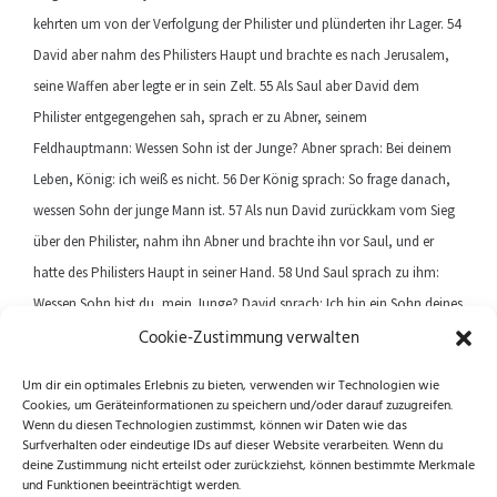
kehrten um von der Verfolgung der Philister und plünderten ihr Lager. 54
David aber nahm des Philisters Haupt und brachte es nach Jerusalem,
seine Waffen aber legte er in sein Zelt. 55 Als Saul aber David dem
Philister entgegengehen sah, sprach er zu Abner, seinem
Feldhauptmann: Wessen Sohn ist der Junge? Abner sprach: Bei deinem
Leben, König: ich weiß es nicht. 56 Der König sprach: So frage danach,
wessen Sohn der junge Mann ist. 57 Als nun David zurückkam vom Sieg
über den Philister, nahm ihn Abner und brachte ihn vor Saul, und er
hatte des Philisters Haupt in seiner Hand. 58 Und Saul sprach zu ihm:
Wessen Sohn bist du, mein Junge? David sprach: Ich bin ein Sohn deines
Cookie-Zustimmung verwalten
Knechts Isai, des Bethlehemiters.
Um dir ein optimales Erlebnis zu bieten, verwenden wir Technologien wie
Cookies, um Geräteinformationen zu speichern und/oder darauf zuzugreifen.
Previous article
Next article
Wenn du diesen Technologien zustimmst, können wir Daten wie das
Surfverhalten oder eindeutige IDs auf dieser Website verarbeiten. Wenn du
deine Zustimmung nicht erteilst oder zurückziehst, können bestimmte Merkmale
und Funktionen beeinträchtigt werden.