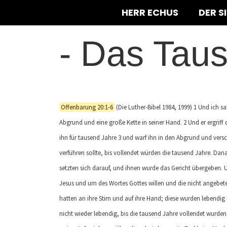
HERR ECHUS
DER S
-
Das Taus
Offenbarung 20:1-6
(Die Luther-Bibel 1984, 1999) 1 Und ich 
Abgrund und eine große Kette in seiner Hand. 2 Und er ergriff d
ihn für tausend Jahre 3 und warf ihn in den Abgrund und versc
verführen sollte, bis vollendet würden die tausend Jahre. Dan
setzten sich darauf, und ihnen wurde das Gericht übergeben. 
Jesus und um des Wortes Gottes willen und die nicht angebet
hatten an ihre Stirn und auf ihre Hand; diese wurden lebendig
nicht wieder lebendig, bis die tausend Jahre vollendet wurden. Di