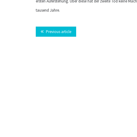
ersten Auferstehung. Über diese hat der zweite Tod keine Macht
tausend Jahre.
Previous article