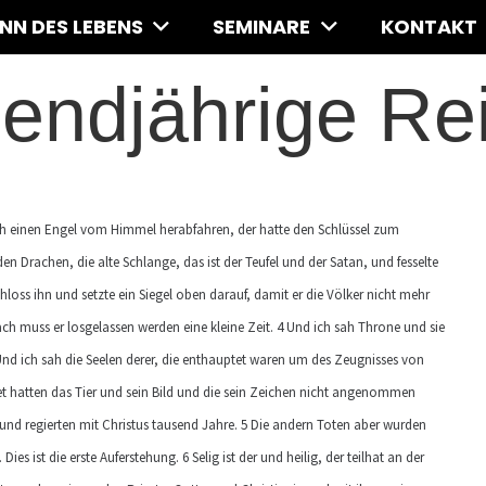
INN DES LEBENS
SEMINARE
KONTAKT
endjährige Re
sah einen Engel vom Himmel herabfahren, der hatte den Schlüssel zum
en Drachen, die alte Schlange, das ist der Teufel und der Satan, und fesselte
hloss ihn und setzte ein Siegel oben darauf, damit er die Völker nicht mehr
ach muss er losgelassen werden eine kleine Zeit. 4 Und ich sah Throne und sie
Und ich sah die Seelen derer, die enthauptet waren um des Zeugnisses von
et hatten das Tier und sein Bild und die sein Zeichen nicht angenommen
 und regierten mit Christus tausend Jahre. 5 Die andern Toten aber wurden
es ist die erste Auferstehung. 6 Selig ist der und heilig, der teilhat an der