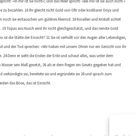
richt: »In mir ist sie nicht«; und das Meer spricht: »Bei mir ist sie auch nicht.«
e zu bezahlen. 16 Ihr gleicht nicht Gold von Ofir oder kostbarer Onyx und
n noch sie eintauschen um güldnes Kleinod. 18 Korallen und Kristall achtet
. 19 Topas aus Kusch wird ihr nicht gleichgeschätzt, und das reinste Gold
ist die Stätte der Einsicht? 21 Sie ist verhüllt vor den Augen aller Lebendigen,
 und der Tod sprechen: »Wir haben mit unsern Ohren nur ein Gerücht von ihr
te. 24 Denn er sieht die Enden der Erde und schaut alles, was unter dem
 Wasser sein Maß gesetzt, 26 als er dem Regen ein Gesetz gegeben hat und
 verkündigte sie, bereitete sie und ergründete sie 28 und sprach zum
iden das Böse, das ist Einsicht.