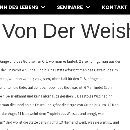
INN DES LEBENS
SEMINARE
KONTAKT
 Von Der Weish
e Gänge und das Gold seinen Ort, wo man es läutert. 2 Eisen bringt man aus der
r Finsternis ein Ende, und bis ins Letzte erforscht man das Gestein, das im
 von da, wo man wohnt; vergessen, ohne Halt für den Fuß, hängen und
r unten die Erde, auf der doch oben das Brot wächst. 6 Man findet Saphir in
kein Geier erkannt und kein Falkenauge gesehen. 8 Das stolze Wild hat ihn
egt man die Hand an die Felsen und gräbt die Berge von Grund aus um. 10 Man
ieht das Auge. 11 Man wehrt dem Tröpfeln des Wassers und bringt, was
den? Und wo ist die Stätte der Einsicht? 13 Niemand weiß, was sie wert ist, und