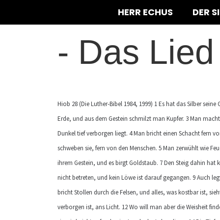
HERR ECHUS
DER S
-
Das Lied
Hiob 28 (Die Luther-Bibel 1984, 1999) 1 Es hat das Silber sein
Erde, und aus dem Gestein schmilzt man Kupfer. 3 Man macht de
Dunkel tief verborgen liegt. 4 Man bricht einen Schacht fern
schweben sie, fern von den Menschen. 5 Man zerwühlt wie Feue
ihrem Gestein, und es birgt Goldstaub. 7 Den Steig dahin hat 
nicht betreten, und kein Löwe ist darauf gegangen. 9 Auch l
bricht Stollen durch die Felsen, und alles, was kostbar ist, s
verborgen ist, ans Licht. 12 Wo will man aber die Weisheit fin