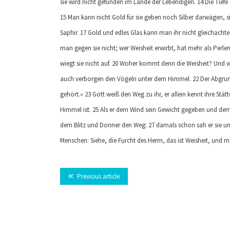
sie wird nicht gefunden im Lande der Lebendigen. 14 Die Tiefe sp
15 Man kann nicht Gold für sie geben noch Silber darwägen, si
Saphir. 17 Gold und edles Glas kann man ihr nicht gleichachte
man gegen sie nicht; wer Weisheit erwirbt, hat mehr als Perlen
wiegt sie nicht auf. 20 Woher kommt denn die Weisheit? Und wo 
auch verborgen den Vögeln unter dem Himmel. 22 Der Abgrund
gehört.« 23 Gott weiß den Weg zu ihr, er allein kennt ihre Stät
Himmel ist. 25 Als er dem Wind sein Gewicht gegeben und dem
dem Blitz und Donner den Weg: 27 damals schon sah er sie und
Menschen: Siehe, die Furcht des Herrn, das ist Weisheit, und me
Previous article