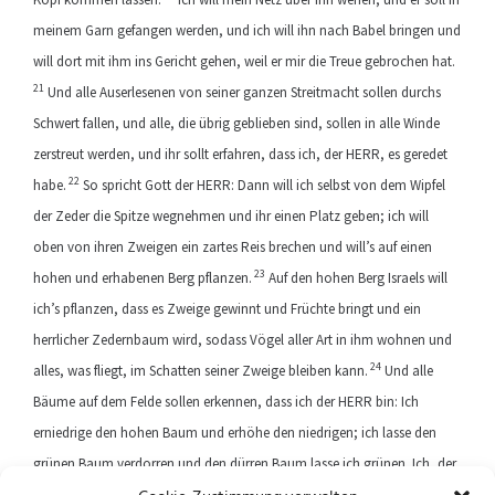
meinem Garn gefangen werden, und ich will ihn nach Babel bringen und
will dort mit ihm ins Gericht gehen, weil er mir die Treue gebrochen hat.
21
Und alle Auserlesenen von seiner ganzen Streitmacht sollen durchs
Schwert fallen, und alle, die übrig geblieben sind, sollen in alle Winde
zerstreut werden, und ihr sollt erfahren, dass ich, der HERR, es geredet
22
habe.
So spricht Gott der HERR: Dann will ich selbst von dem Wipfel
der Zeder die Spitze wegnehmen und ihr einen Platz geben; ich will
oben von ihren Zweigen ein zartes Reis brechen und will’s auf einen
23
hohen und erhabenen Berg pflanzen.
Auf den hohen Berg Israels will
ich’s pflanzen, dass es Zweige gewinnt und Früchte bringt und ein
herrlicher Zedernbaum wird, sodass Vögel aller Art in ihm wohnen und
24
alles, was fliegt, im Schatten seiner Zweige bleiben kann.
Und alle
Bäume auf dem Felde sollen erkennen, dass ich der HERR bin: Ich
erniedrige den hohen Baum und erhöhe den niedrigen; ich lasse den
grünen Baum verdorren und den dürren Baum lasse ich grünen. Ich, der
HERR, rede es und tue es auch.