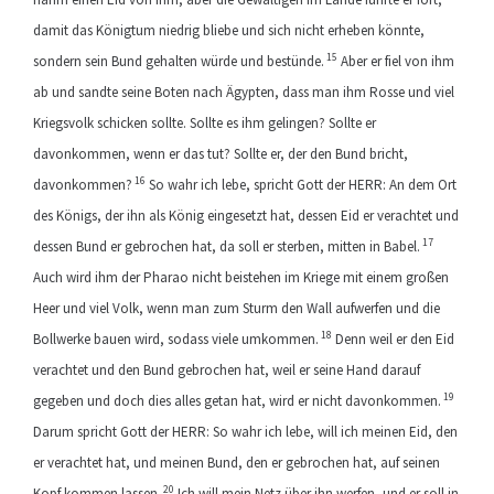
damit das Königtum niedrig bliebe und sich nicht erheben könnte,
15
sondern sein Bund gehalten würde und bestünde.
Aber er fiel von ihm
ab und sandte seine Boten nach Ägypten, dass man ihm Rosse und viel
Kriegsvolk schicken sollte. Sollte es ihm gelingen? Sollte er
davonkommen, wenn er das tut? Sollte er, der den Bund bricht,
16
davonkommen?
So wahr ich lebe, spricht Gott der HERR: An dem Ort
des Königs, der ihn als König eingesetzt hat, dessen Eid er verachtet und
17
dessen Bund er gebrochen hat, da soll er sterben, mitten in Babel.
Auch wird ihm der Pharao nicht beistehen im Kriege mit einem großen
Heer und viel Volk, wenn man zum Sturm den Wall aufwerfen und die
18
Bollwerke bauen wird, sodass viele umkommen.
Denn weil er den Eid
verachtet und den Bund gebrochen hat, weil er seine Hand darauf
19
gegeben und doch dies alles getan hat, wird er nicht davonkommen.
Darum spricht Gott der HERR: So wahr ich lebe, will ich meinen Eid, den
er verachtet hat, und meinen Bund, den er gebrochen hat, auf seinen
20
Kopf kommen lassen.
Ich will mein Netz über ihn werfen, und er soll in