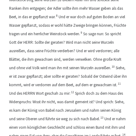
Ranken ihm entgegen; der Adler sollte ihm mehr Wasser geben als das
8
Beet, in das er gepflanzt war.
Und er war doch auf guten Boden an viel
Wasser gepflanzt, sodass er wohl hätte Zweige bringen können, Früchte
9
tragen und ein herrlicher Weinstock werden.
So sage nun: So spricht
Gott der HERR: Sollte der geraten? Wird man nicht seine Wurzeln
ausreißen, dass seine Früchte verderben? Und er wird verdorren; alle
Blätter, die ihm gewachsen sind, werden verwelken. Ohne große Kraft
10
und ohne viel Volk wird man ihn mit seinen Wurzeln ausreißen.
Siehe,
er ist zwar gepflanzt; aber sollte er geraten? Sobald der Ostwind über ihn
11
kommt, wird er verdorren auf dem Beet, auf dem er gewachsen ist.
12
Und des HERRN Wort geschah zu mir:
Sprich doch zu dem Haus des
Widerspruchs: Wisst ihr nicht, was damit gemeint ist? Und sprich: Siehe,
es kam der König von Babel nach Jerusalem und nahm seinen König
13
und seine Oberen und führte sie weg zu sich nach Babel.
Und er nahm
einen vom königlichen Geschlecht und schloss einen Bund mit ihm und
14
nahm einen Eid von ihm; aber die Gewaltigen im Lande führte er fort,