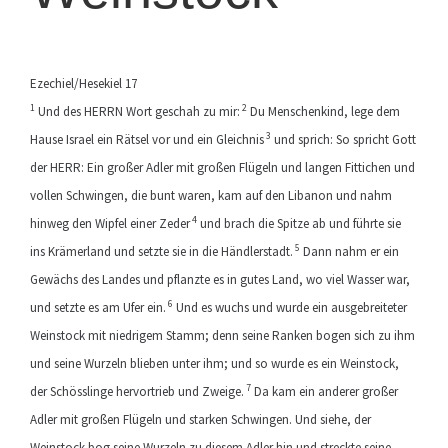
Ezechiel/Hesekiel 17
1
2
Und des HERRN Wort geschah zu mir:
Du Menschenkind, lege dem
3
Hause Israel ein Rätsel vor und ein Gleichnis
und sprich: So spricht Gott
der HERR: Ein großer Adler mit großen Flügeln und langen Fittichen und
vollen Schwingen, die bunt waren, kam auf den Libanon und nahm
4
hinweg den Wipfel einer Zeder
und brach die Spitze ab und führte sie
5
ins Krämerland und setzte sie in die Händlerstadt.
Dann nahm er ein
Gewächs des Landes und pflanzte es in gutes Land, wo viel Wasser war,
6
und setzte es am Ufer ein.
Und es wuchs und wurde ein ausgebreiteter
Weinstock mit niedrigem Stamm; denn seine Ranken bogen sich zu ihm
und seine Wurzeln blieben unter ihm; und so wurde es ein Weinstock,
7
der Schösslinge hervortrieb und Zweige.
Da kam ein anderer großer
Adler mit großen Flügeln und starken Schwingen. Und siehe, der
Weinstock bog seine Wurzeln zu diesem Adler hin und streckte seine