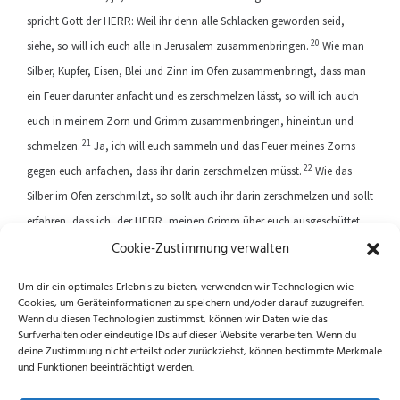
spricht Gott der HERR: Weil ihr denn alle Schlacken geworden seid,
20
siehe, so will ich euch alle in Jerusalem zusammenbringen.
Wie man
Silber, Kupfer, Eisen, Blei und Zinn im Ofen zusammenbringt, dass man
ein Feuer darunter anfacht und es zerschmelzen lässt, so will ich auch
euch in meinem Zorn und Grimm zusammenbringen, hineintun und
21
schmelzen.
Ja, ich will euch sammeln und das Feuer meines Zorns
22
gegen euch anfachen, dass ihr darin zerschmelzen müsst.
Wie das
Silber im Ofen zerschmilzt, so sollt auch ihr darin zerschmelzen und sollt
erfahren, dass ich, der HERR, meinen Grimm über euch ausgeschüttet
Cookie-Zustimmung verwalten
habe.
Um dir ein optimales Erlebnis zu bieten, verwenden wir Technologien wie
Cookies, um Geräteinformationen zu speichern und/oder darauf zuzugreifen.
Previous article
Next article
Wenn du diesen Technologien zustimmst, können wir Daten wie das
Surfverhalten oder eindeutige IDs auf dieser Website verarbeiten. Wenn du
deine Zustimmung nicht erteilst oder zurückziehst, können bestimmte Merkmale
und Funktionen beeinträchtigt werden.
Folge uns auf Instagram und Facebook!