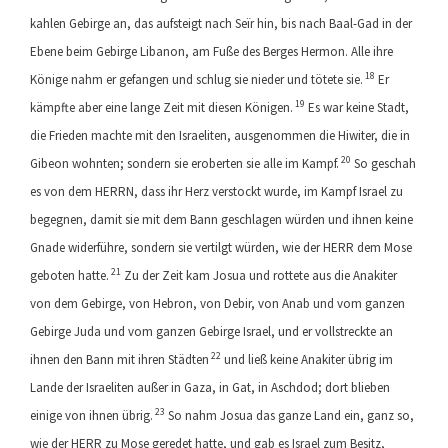
kahlen Gebirge an, das aufsteigt nach Seïr hin, bis nach Baal-Gad in der
Ebene beim Gebirge Libanon, am Fuße des Berges Hermon. Alle ihre
18
Könige nahm er gefangen und schlug sie nieder und tötete sie.
Er
19
kämpfte aber eine lange Zeit mit diesen Königen.
Es war keine Stadt,
die Frieden machte mit den Israeliten, ausgenommen die Hiwiter, die in
20
Gibeon wohnten; sondern sie eroberten sie alle im Kampf.
So geschah
es von dem HERRN, dass ihr Herz verstockt wurde, im Kampf Israel zu
begegnen, damit sie mit dem Bann geschlagen würden und ihnen keine
Gnade widerführe, sondern sie vertilgt würden, wie der HERR dem Mose
21
geboten hatte.
Zu der Zeit kam Josua und rottete aus die Anakiter
von dem Gebirge, von Hebron, von Debir, von Anab und vom ganzen
Gebirge Juda und vom ganzen Gebirge Israel, und er vollstreckte an
22
ihnen den Bann mit ihren Städten
und ließ keine Anakiter übrig im
Lande der Israeliten außer in Gaza, in Gat, in Aschdod; dort blieben
23
einige von ihnen übrig.
So nahm Josua das ganze Land ein, ganz so,
wie der HERR zu Mose geredet hatte, und gab es Israel zum Besitz,