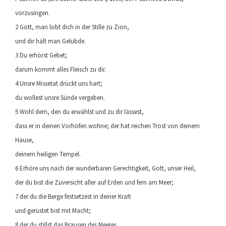
vorzusingen.
2 Gott, man lobt dich in der Stille zu Zion,
und dir hält man Gelübde.
3 Du erhörst Gebet;
darum kommt alles Fleisch zu dir.
4 Unsre Missetat drückt uns hart;
du wollest unsre Sünde vergeben.
5 Wohl dem, den du erwählst und zu dir lässest,
dass er in deinen Vorhöfen wohne; der hat reichen Trost von deinem
Hause,
deinem heiligen Tempel.
6 Erhöre uns nach der wunderbaren Gerechtigkeit, Gott, unser Heil,
der du bist die Zuversicht aller auf Erden und fern am Meer;
7 der du die Berge festsetzest in deiner Kraft
und gerüstet bist mit Macht;
8 der du stillst das Brausen des Meeres,