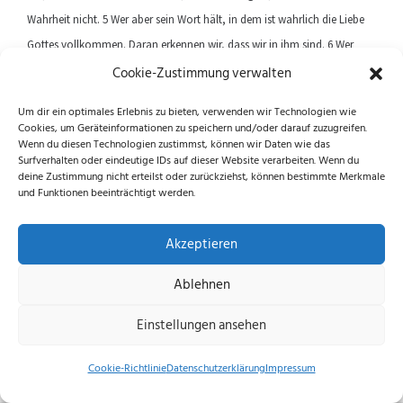
Wahrheit nicht. 5 Wer aber sein Wort hält, in dem ist wahrlich die Liebe
Gottes vollkommen. Daran erkennen wir, dass wir in ihm sind. 6 Wer
sagt, dass er in ihm bleibt, der soll auch leben, wie er gelebt hat.
Cookie-Zustimmung verwalten
Um dir ein optimales Erlebnis zu bieten, verwenden wir Technologien wie
Cookies, um Geräteinformationen zu speichern und/oder darauf zuzugreifen.
Previous article
Next article
Wenn du diesen Technologien zustimmst, können wir Daten wie das
Surfverhalten oder eindeutige IDs auf dieser Website verarbeiten. Wenn du
deine Zustimmung nicht erteilst oder zurückziehst, können bestimmte Merkmale
und Funktionen beeinträchtigt werden.
Folge uns auf Instagram und Facebook!
Akzeptieren
Ablehnen
Datenschutzerklärung
|
Impressum
|
Cookie-
Einstellungen ansehen
Richtlinie (EU)
© 2026 echus.de
Cookie-Richtlinie
Datenschutzerklärung
Impressum