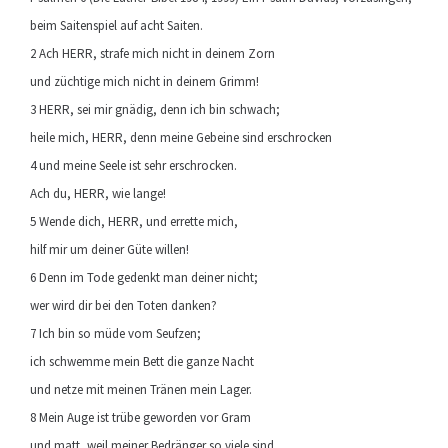
beim Saitenspiel auf acht Saiten.
2 Ach HERR, strafe mich nicht in deinem Zorn
und züchtige mich nicht in deinem Grimm!
3 HERR, sei mir gnädig, denn ich bin schwach;
heile mich, HERR, denn meine Gebeine sind erschrocken
4 und meine Seele ist sehr erschrocken.
Ach du, HERR, wie lange!
5 Wende dich, HERR, und errette mich,
hilf mir um deiner Güte willen!
6 Denn im Tode gedenkt man deiner nicht;
wer wird dir bei den Toten danken?
7 Ich bin so müde vom Seufzen;
ich schwemme mein Bett die ganze Nacht
und netze mit meinen Tränen mein Lager.
8 Mein Auge ist trübe geworden vor Gram
und matt, weil meiner Bedränger so viele sind.