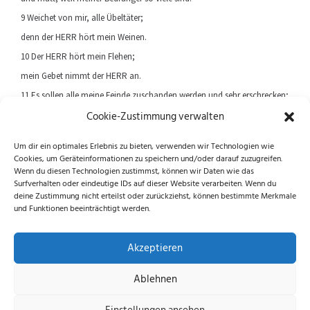
9 Weichet von mir, alle Übeltäter;
denn der HERR hört mein Weinen.
10 Der HERR hört mein Flehen;
mein Gebet nimmt der HERR an.
11 Es sollen alle meine Feinde zuschanden werden und sehr erschrecken;
Cookie-Zustimmung verwalten
sie sollen umkehren und zuschanden werden plötzlich.
Um dir ein optimales Erlebnis zu bieten, verwenden wir Technologien wie
Cookies, um Geräteinformationen zu speichern und/oder darauf zuzugreifen.
Previous article
Next article
Wenn du diesen Technologien zustimmst, können wir Daten wie das
Surfverhalten oder eindeutige IDs auf dieser Website verarbeiten. Wenn du
deine Zustimmung nicht erteilst oder zurückziehst, können bestimmte Merkmale
und Funktionen beeinträchtigt werden.
Folge uns auf Instagram und Facebook!
Akzeptieren
Ablehnen
Datenschutzerklärung
|
Impressum
|
Cookie-