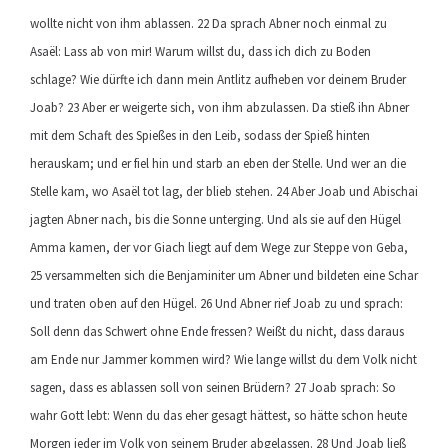
wollte nicht von ihm ablassen. 22 Da sprach Abner noch einmal zu
Asaël: Lass ab von mir! Warum willst du, dass ich dich zu Boden
schlage? Wie dürfte ich dann mein Antlitz aufheben vor deinem Bruder
Joab? 23 Aber er weigerte sich, von ihm abzulassen. Da stieß ihn Abner
mit dem Schaft des Spießes in den Leib, sodass der Spieß hinten
herauskam; und er fiel hin und starb an eben der Stelle. Und wer an die
Stelle kam, wo Asaël tot lag, der blieb stehen. 24 Aber Joab und Abischai
jagten Abner nach, bis die Sonne unterging. Und als sie auf den Hügel
Amma kamen, der vor Giach liegt auf dem Wege zur Steppe von Geba,
25 versammelten sich die Benjaminiter um Abner und bildeten eine Schar
und traten oben auf den Hügel. 26 Und Abner rief Joab zu und sprach:
Soll denn das Schwert ohne Ende fressen? Weißt du nicht, dass daraus
am Ende nur Jammer kommen wird? Wie lange willst du dem Volk nicht
sagen, dass es ablassen soll von seinen Brüdern? 27 Joab sprach: So
wahr Gott lebt: Wenn du das eher gesagt hättest, so hätte schon heute
Morgen jeder im Volk von seinem Bruder abgelassen. 28 Und Joab ließ