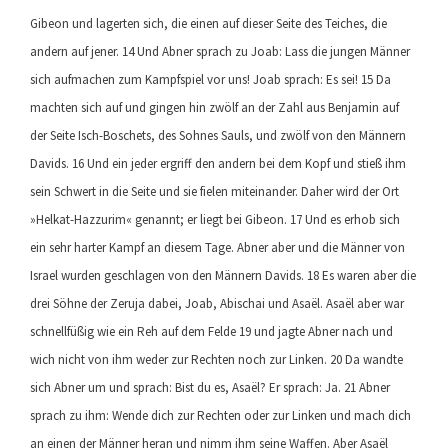
Gibeon und lagerten sich, die einen auf dieser Seite des Teiches, die
andern auf jener. 14 Und Abner sprach zu Joab: Lass die jungen Männer
sich aufmachen zum Kampfspiel vor uns! Joab sprach: Es sei! 15 Da
machten sich auf und gingen hin zwölf an der Zahl aus Benjamin auf
der Seite Isch-Boschets, des Sohnes Sauls, und zwölf von den Männern
Davids. 16 Und ein jeder ergriff den andern bei dem Kopf und stieß ihm
sein Schwert in die Seite und sie fielen miteinander. Daher wird der Ort
»Helkat-Hazzurim« genannt; er liegt bei Gibeon. 17 Und es erhob sich
ein sehr harter Kampf an diesem Tage. Abner aber und die Männer von
Israel wurden geschlagen von den Männern Davids. 18 Es waren aber die
drei Söhne der Zeruja dabei, Joab, Abischai und Asaël. Asaël aber war
schnellfüßig wie ein Reh auf dem Felde 19 und jagte Abner nach und
wich nicht von ihm weder zur Rechten noch zur Linken. 20 Da wandte
sich Abner um und sprach: Bist du es, Asaël? Er sprach: Ja. 21 Abner
sprach zu ihm: Wende dich zur Rechten oder zur Linken und mach dich
an einen der Männer heran und nimm ihm seine Waffen. Aber Asaël