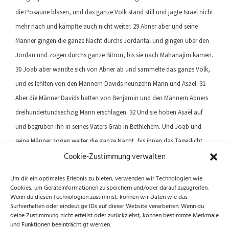
die Posaune blasen, und das ganze Volk stand still und jagte Israel nicht
mehr nach und kämpfte auch nicht weiter. 29 Abner aber und seine
Männer gingen die ganze Nacht durchs Jordantal und gingen über den
Jordan und zogen durchs ganze Bitron, bis sie nach Mahanajim kamen.
30 Joab aber wandte sich von Abner ab und sammelte das ganze Volk,
und es fehlten von den Männern Davids neunzehn Mann und Asaël. 31
Aber die Männer Davids hatten von Benjamin und den Männern Abners
dreihundertundsechzig Mann erschlagen. 32 Und sie hoben Asaël auf
und begruben ihn in seines Vaters Grab in Bethlehem. Und Joab und
seine Männer zogen weiter die ganze Nacht, bis ihnen das Tageslicht
Cookie-Zustimmung verwalten
anbrach in Hebron.
Um dir ein optimales Erlebnis zu bieten, verwenden wir Technologien wie
Cookies, um Geräteinformationen zu speichern und/oder darauf zuzugreifen.
Previous article
Next article
Wenn du diesen Technologien zustimmst, können wir Daten wie das
Surfverhalten oder eindeutige IDs auf dieser Website verarbeiten. Wenn du
deine Zustimmung nicht erteilst oder zurückziehst, können bestimmte Merkmale
und Funktionen beeinträchtigt werden.