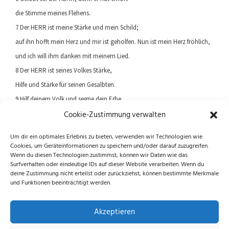
die Stimme meines Flehens.
7 Der HERR ist meine Stärke und mein Schild;
auf ihn hofft mein Herz und mir ist geholfen. Nun ist mein Herz fröhlich,
und ich will ihm danken mit meinem Lied.
8 Der HERR ist seines Volkes Stärke,
Hilfe und Stärke für seinen Gesalbten.
9 Hilf deinem Volk und segne dein Erbe
Cookie-Zustimmung verwalten
und weide und trage sie ewiglich!
Um dir ein optimales Erlebnis zu bieten, verwenden wir Technologien wie
Cookies, um Geräteinformationen zu speichern und/oder darauf zuzugreifen.
Previous article
Next article
Wenn du diesen Technologien zustimmst, können wir Daten wie das
Surfverhalten oder eindeutige IDs auf dieser Website verarbeiten. Wenn du
deine Zustimmung nicht erteilst oder zurückziehst, können bestimmte Merkmale
und Funktionen beeinträchtigt werden.
Folge uns auf Instagram und Facebook!
Akzeptieren