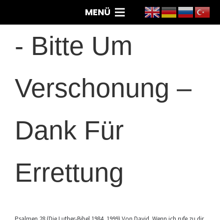
MENÜ
-
Bitte Um
Verschonung –
Dank Für
Errettung
Psalmen 28 (Die Luther-Bibel 1984, 1999) Von David. Wenn ich rufe zu dir,