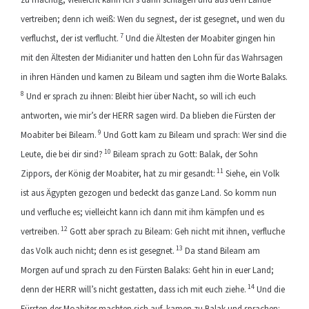
vertreiben; denn ich weiß: Wen du segnest, der ist gesegnet, und wen du
7
verfluchst, der ist verflucht.
Und die Ältesten der Moabiter gingen hin
mit den Ältesten der Midianiter und hatten den Lohn für das Wahrsagen
in ihren Händen und kamen zu Bileam und sagten ihm die Worte Balaks.
8
Und er sprach zu ihnen: Bleibt hier über Nacht, so will ich euch
antworten, wie mir’s der HERR sagen wird. Da blieben die Fürsten der
9
Moabiter bei Bileam.
Und Gott kam zu Bileam und sprach: Wer sind die
10
Leute, die bei dir sind?
Bileam sprach zu Gott: Balak, der Sohn
11
Zippors, der König der Moabiter, hat zu mir gesandt:
Siehe, ein Volk
ist aus Ägypten gezogen und bedeckt das ganze Land. So komm nun
und verfluche es; vielleicht kann ich dann mit ihm kämpfen und es
12
vertreiben.
Gott aber sprach zu Bileam: Geh nicht mit ihnen, verfluche
13
das Volk auch nicht; denn es ist gesegnet.
Da stand Bileam am
Morgen auf und sprach zu den Fürsten Balaks: Geht hin in euer Land;
14
denn der HERR will’s nicht gestatten, dass ich mit euch ziehe.
Und die
Fürsten der Moabiter machten sich auf, kamen zu Balak und sprachen: