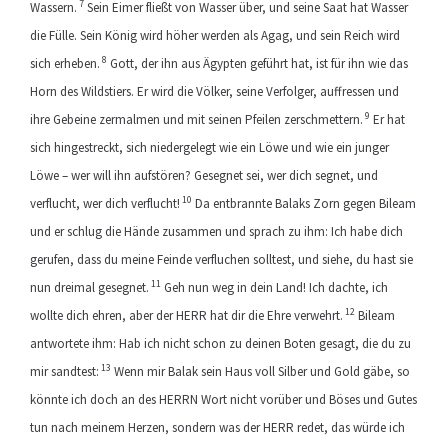
7
Wassern.
Sein Eimer fließt von Wasser über, und seine Saat hat Wasser
die Fülle. Sein König wird höher werden als Agag, und sein Reich wird
8
sich erheben.
Gott, der ihn aus Ägypten geführt hat, ist für ihn wie das
Horn des Wildstiers. Er wird die Völker, seine Verfolger, auffressen und
9
ihre Gebeine zermalmen und mit seinen Pfeilen zerschmettern.
Er hat
sich hingestreckt, sich niedergelegt wie ein Löwe und wie ein junger
Löwe – wer will ihn aufstören? Gesegnet sei, wer dich segnet, und
10
verflucht, wer dich verflucht!
Da entbrannte Balaks Zorn gegen Bileam
und er schlug die Hände zusammen und sprach zu ihm: Ich habe dich
gerufen, dass du meine Feinde verfluchen solltest, und siehe, du hast sie
11
nun dreimal gesegnet.
Geh nun weg in dein Land! Ich dachte, ich
12
wollte dich ehren, aber der HERR hat dir die Ehre verwehrt.
Bileam
antwortete ihm: Hab ich nicht schon zu deinen Boten gesagt, die du zu
13
mir sandtest:
Wenn mir Balak sein Haus voll Silber und Gold gäbe, so
könnte ich doch an des HERRN Wort nicht vorüber und Böses und Gutes
tun nach meinem Herzen, sondern was der HERR redet, das würde ich