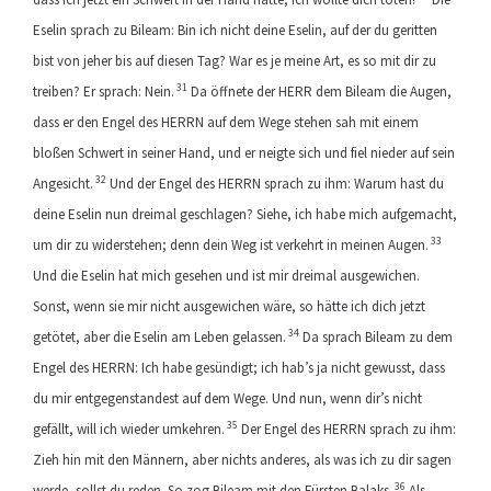
Eselin sprach zu Bileam: Bin ich nicht deine Eselin, auf der du geritten
bist von jeher bis auf diesen Tag? War es je meine Art, es so mit dir zu
31
treiben? Er sprach: Nein.
Da öffnete der HERR dem Bileam die Augen,
dass er den Engel des HERRN auf dem Wege stehen sah mit einem
bloßen Schwert in seiner Hand, und er neigte sich und fiel nieder auf sein
32
Angesicht.
Und der Engel des HERRN sprach zu ihm: Warum hast du
deine Eselin nun dreimal geschlagen? Siehe, ich habe mich aufgemacht,
33
um dir zu widerstehen; denn dein Weg ist verkehrt in meinen Augen.
Und die Eselin hat mich gesehen und ist mir dreimal ausgewichen.
Sonst, wenn sie mir nicht ausgewichen wäre, so hätte ich dich jetzt
34
getötet, aber die Eselin am Leben gelassen.
Da sprach Bileam zu dem
Engel des HERRN: Ich habe gesündigt; ich hab’s ja nicht gewusst, dass
du mir entgegenstandest auf dem Wege. Und nun, wenn dir’s nicht
35
gefällt, will ich wieder umkehren.
Der Engel des HERRN sprach zu ihm:
Zieh hin mit den Männern, aber nichts anderes, als was ich zu dir sagen
36
werde, sollst du reden. So zog Bileam mit den Fürsten Balaks.
Als