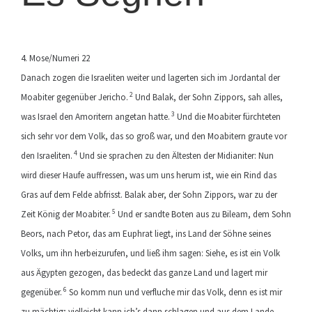
4. Mose/Numeri 22
Danach zogen die Israeliten weiter und lagerten sich im Jordantal der
2
Moabiter gegenüber Jericho.
Und Balak, der Sohn Zippors, sah alles,
3
was Israel den Amoritern angetan hatte.
Und die Moabiter fürchteten
sich sehr vor dem Volk, das so groß war, und den Moabitern graute vor
4
den Israeliten.
Und sie sprachen zu den Ältesten der Midianiter: Nun
wird dieser Haufe auffressen, was um uns herum ist, wie ein Rind das
Gras auf dem Felde abfrisst. Balak aber, der Sohn Zippors, war zu der
5
Zeit König der Moabiter.
Und er sandte Boten aus zu Bileam, dem Sohn
Beors, nach Petor, das am Euphrat liegt, ins Land der Söhne seines
Volks, um ihn herbeizurufen, und ließ ihm sagen: Siehe, es ist ein Volk
aus Ägypten gezogen, das bedeckt das ganze Land und lagert mir
6
gegenüber.
So komm nun und verfluche mir das Volk, denn es ist mir
zu mächtig; vielleicht kann ich’s dann schlagen und aus dem Lande