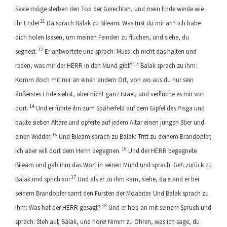
Seele möge sterben den Tod der Gerechten, und mein Ende werde wie
11
ihr Ende!
Da sprach Balak zu Bileam: Was tust du mir an? Ich habe
dich holen lassen, um meinen Feinden zu fluchen, und siehe, du
12
segnest.
Er antwortete und sprach: Muss ich nicht das halten und
13
reden, was mir der HERR in den Mund gibt?
Balak sprach zu ihm:
Komm doch mit mir an einen andern Ort, von wo aus du nur sein
äußerstes Ende siehst, aber nicht ganz Israel, und verfluche es mir von
14
dort.
Und er führte ihn zum Späherfeld auf dem Gipfel des Pisga und
baute sieben Altäre und opferte auf jedem Altar einen jungen Stier und
15
einen Widder.
Und Bileam sprach zu Balak: Tritt zu deinem Brandopfer,
16
ich aber will dort dem Herrn begegnen.
Und der HERR begegnete
Bileam und gab ihm das Wort in seinen Mund und sprach: Geh zurück zu
17
Balak und sprich so!
Und als er zu ihm kam, siehe, da stand er bei
seinem Brandopfer samt den Fürsten der Moabiter. Und Balak sprach zu
18
ihm: Was hat der HERR gesagt?
Und er hob an mit seinem Spruch und
sprach: Steh auf, Balak, und höre! Nimm zu Ohren, was ich sage, du