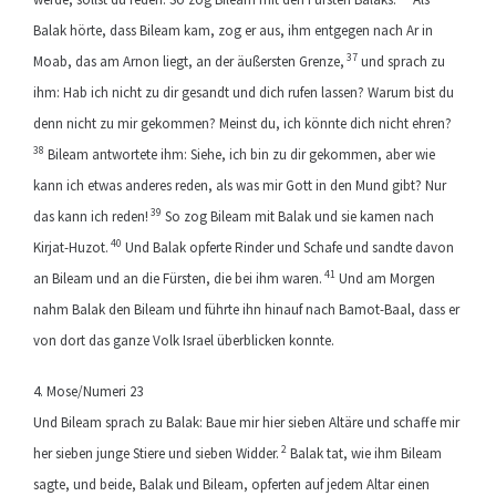
Balak hörte, dass Bileam kam, zog er aus, ihm entgegen nach Ar in
37
Moab, das am Arnon liegt, an der äußersten Grenze,
und sprach zu
ihm: Hab ich nicht zu dir gesandt und dich rufen lassen? Warum bist du
denn nicht zu mir gekommen? Meinst du, ich könnte dich nicht ehren?
38
Bileam antwortete ihm: Siehe, ich bin zu dir gekommen, aber wie
kann ich etwas anderes reden, als was mir Gott in den Mund gibt? Nur
39
das kann ich reden!
So zog Bileam mit Balak und sie kamen nach
40
Kirjat-Huzot.
Und Balak opferte Rinder und Schafe und sandte davon
41
an Bileam und an die Fürsten, die bei ihm waren.
Und am Morgen
nahm Balak den Bileam und führte ihn hinauf nach Bamot-Baal, dass er
von dort das ganze Volk Israel überblicken konnte.
4. Mose/Numeri 23
Und Bileam sprach zu Balak: Baue mir hier sieben Altäre und schaffe mir
2
her sieben junge Stiere und sieben Widder.
Balak tat, wie ihm Bileam
sagte, und beide, Balak und Bileam, opferten auf jedem Altar einen