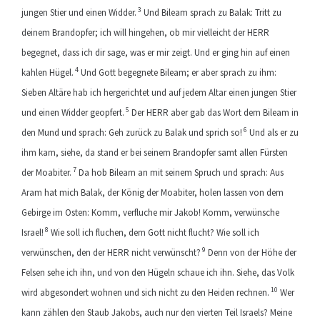
3
jungen Stier und einen Widder.
Und Bileam sprach zu Balak: Tritt zu
deinem Brandopfer; ich will hingehen, ob mir vielleicht der HERR
begegnet, dass ich dir sage, was er mir zeigt. Und er ging hin auf einen
4
kahlen Hügel.
Und Gott begegnete Bileam; er aber sprach zu ihm:
Sieben Altäre hab ich hergerichtet und auf jedem Altar einen jungen Stier
5
und einen Widder geopfert.
Der HERR aber gab das Wort dem Bileam in
6
den Mund und sprach: Geh zurück zu Balak und sprich so!
Und als er zu
ihm kam, siehe, da stand er bei seinem Brandopfer samt allen Fürsten
7
der Moabiter.
Da hob Bileam an mit seinem Spruch und sprach: Aus
Aram hat mich Balak, der König der Moabiter, holen lassen von dem
Gebirge im Osten: Komm, verfluche mir Jakob! Komm, verwünsche
8
Israel!
Wie soll ich fluchen, dem Gott nicht flucht? Wie soll ich
9
verwünschen, den der HERR nicht verwünscht?
Denn von der Höhe der
Felsen sehe ich ihn, und von den Hügeln schaue ich ihn. Siehe, das Volk
10
wird abgesondert wohnen und sich nicht zu den Heiden rechnen.
Wer
kann zählen den Staub Jakobs, auch nur den vierten Teil Israels? Meine