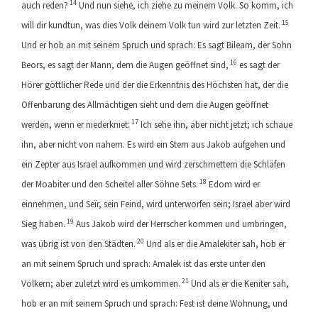
14
auch reden?
Und nun siehe, ich ziehe zu meinem Volk. So komm, ich
15
will dir kundtun, was dies Volk deinem Volk tun wird zur letzten Zeit.
Und er hob an mit seinem Spruch und sprach: Es sagt Bileam, der Sohn
16
Beors, es sagt der Mann, dem die Augen geöffnet sind,
es sagt der
Hörer göttlicher Rede und der die Erkenntnis des Höchsten hat, der die
Offenbarung des Allmächtigen sieht und dem die Augen geöffnet
17
werden, wenn er niederkniet:
Ich sehe ihn, aber nicht jetzt; ich schaue
ihn, aber nicht von nahem. Es wird ein Stern aus Jakob aufgehen und
ein Zepter aus Israel aufkommen und wird zerschmettern die Schläfen
18
der Moabiter und den Scheitel aller Söhne Sets.
Edom wird er
einnehmen, und Seïr, sein Feind, wird unterworfen sein; Israel aber wird
19
Sieg haben.
Aus Jakob wird der Herrscher kommen und umbringen,
20
was übrig ist von den Städten.
Und als er die Amalekiter sah, hob er
an mit seinem Spruch und sprach: Amalek ist das erste unter den
21
Völkern; aber zuletzt wird es umkommen.
Und als er die Keniter sah,
hob er an mit seinem Spruch und sprach: Fest ist deine Wohnung, und