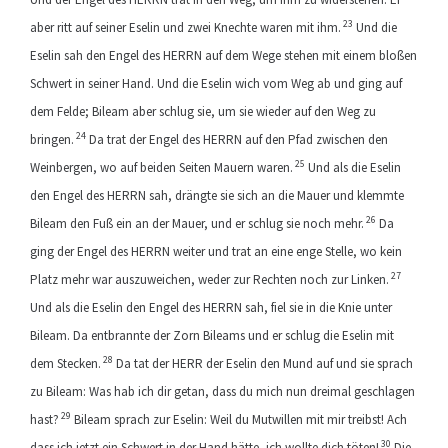
23
aber ritt auf seiner Eselin und zwei Knechte waren mit ihm.
Und die
Eselin sah den Engel des HERRN auf dem Wege stehen mit einem bloßen
Schwert in seiner Hand. Und die Eselin wich vom Weg ab und ging auf
dem Felde; Bileam aber schlug sie, um sie wieder auf den Weg zu
24
bringen.
Da trat der Engel des HERRN auf den Pfad zwischen den
25
Weinbergen, wo auf beiden Seiten Mauern waren.
Und als die Eselin
den Engel des HERRN sah, drängte sie sich an die Mauer und klemmte
26
Bileam den Fuß ein an der Mauer, und er schlug sie noch mehr.
Da
ging der Engel des HERRN weiter und trat an eine enge Stelle, wo kein
27
Platz mehr war auszuweichen, weder zur Rechten noch zur Linken.
Und als die Eselin den Engel des HERRN sah, fiel sie in die Knie unter
Bileam. Da entbrannte der Zorn Bileams und er schlug die Eselin mit
28
dem Stecken.
Da tat der HERR der Eselin den Mund auf und sie sprach
zu Bileam: Was hab ich dir getan, dass du mich nun dreimal geschlagen
29
hast?
Bileam sprach zur Eselin: Weil du Mutwillen mit mir treibst! Ach
30
dass ich jetzt ein Schwert in der Hand hätte, ich wollte dich töten!
Die