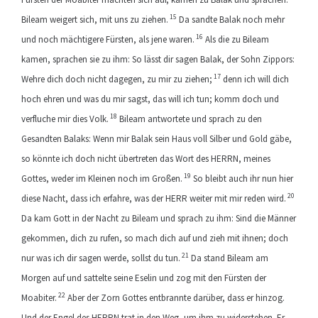
15
Bileam weigert sich, mit uns zu ziehen.
Da sandte Balak noch mehr
16
und noch mächtigere Fürsten, als jene waren.
Als die zu Bileam
kamen, sprachen sie zu ihm: So lässt dir sagen Balak, der Sohn Zippors:
17
Wehre dich doch nicht dagegen, zu mir zu ziehen;
denn ich will dich
hoch ehren und was du mir sagst, das will ich tun; komm doch und
18
verfluche mir dies Volk.
Bileam antwortete und sprach zu den
Gesandten Balaks: Wenn mir Balak sein Haus voll Silber und Gold gäbe,
so könnte ich doch nicht übertreten das Wort des HERRN, meines
19
Gottes, weder im Kleinen noch im Großen.
So bleibt auch ihr nun hier
20
diese Nacht, dass ich erfahre, was der HERR weiter mit mir reden wird.
Da kam Gott in der Nacht zu Bileam und sprach zu ihm: Sind die Männer
gekommen, dich zu rufen, so mach dich auf und zieh mit ihnen; doch
21
nur was ich dir sagen werde, sollst du tun.
Da stand Bileam am
Morgen auf und sattelte seine Eselin und zog mit den Fürsten der
22
Moabiter.
Aber der Zorn Gottes entbrannte darüber, dass er hinzog.
Und der Engel des HERRN trat in den Weg, um ihm zu widerstehen. Er