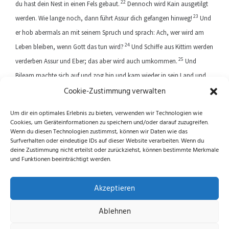
22
du hast dein Nest in einen Fels gebaut.
Dennoch wird Kain ausgetilgt
23
werden. Wie lange noch, dann führt Assur dich gefangen hinweg!
Und
er hob abermals an mit seinem Spruch und sprach: Ach, wer wird am
24
Leben bleiben, wenn Gott das tun wird?
Und Schiffe aus Kittim werden
25
verderben Assur und Eber; das aber wird auch umkommen.
Und
Bileam machte sich auf und zog hin und kam wieder in sein Land und
Cookie-Zustimmung verwalten
Balak zog seinen Weg.
Um dir ein optimales Erlebnis zu bieten, verwenden wir Technologien wie
Cookies, um Geräteinformationen zu speichern und/oder darauf zuzugreifen.
Previous article
Next article
Wenn du diesen Technologien zustimmst, können wir Daten wie das
Surfverhalten oder eindeutige IDs auf dieser Website verarbeiten. Wenn du
deine Zustimmung nicht erteilst oder zurückziehst, können bestimmte Merkmale
und Funktionen beeinträchtigt werden.
Folge uns auf Instagram und Facebook!
Akzeptieren
Ablehnen
Datenschutzerklärung
|
Impressum
|
Cookie-