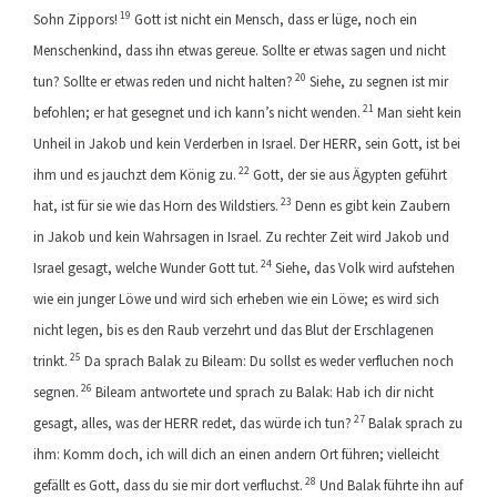
19
Sohn Zippors!
Gott ist nicht ein Mensch, dass er lüge, noch ein
Menschenkind, dass ihn etwas gereue. Sollte er etwas sagen und nicht
20
tun? Sollte er etwas reden und nicht halten?
Siehe, zu segnen ist mir
21
befohlen; er hat gesegnet und ich kann’s nicht wenden.
Man sieht kein
Unheil in Jakob und kein Verderben in Israel. Der HERR, sein Gott, ist bei
22
ihm und es jauchzt dem König zu.
Gott, der sie aus Ägypten geführt
23
hat, ist für sie wie das Horn des Wildstiers.
Denn es gibt kein Zaubern
in Jakob und kein Wahrsagen in Israel. Zu rechter Zeit wird Jakob und
24
Israel gesagt, welche Wunder Gott tut.
Siehe, das Volk wird aufstehen
wie ein junger Löwe und wird sich erheben wie ein Löwe; es wird sich
nicht legen, bis es den Raub verzehrt und das Blut der Erschlagenen
25
trinkt.
Da sprach Balak zu Bileam: Du sollst es weder verfluchen noch
26
segnen.
Bileam antwortete und sprach zu Balak: Hab ich dir nicht
27
gesagt, alles, was der HERR redet, das würde ich tun?
Balak sprach zu
ihm: Komm doch, ich will dich an einen andern Ort führen; vielleicht
28
gefällt es Gott, dass du sie mir dort verfluchst.
Und Balak führte ihn auf