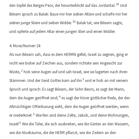
29
den Gipfel des Berges Peor, der hinunterblickt auf das Jordantal.
Und
Bileam sprach zu Balak: Baue mir hier sieben Altäre und schaffe mir her
30
sieben junge Stiere und sieben Widder.
Balak tat, wie Bileam sagte,
und opferte auf jedem Altar einen jungen Stier und einen Widder.
4. Mose/Numeri 24
Als nun Bileam sah, dass es dem HERRN gefiel, Israel zu segnen, ging er
nicht wie bisher auf Zeichen aus, sondern richtete sein Angesicht zur
2
Wüste,
hob seine Augen auf und sah Israel, wie sie lagerten nach ihren
3
Stämmen. Und der Geist Gottes kam auf ihn
und er hob an mit seinem
Spruch und sprach: Es sagt Bileam, der Sohn Beors, es sagt der Mann,
4
dem die Augen geöffnet sind;
es sagt der Hörer göttlicher Rede, der des
Allmächtigen Offenbarung sieht, dem die Augen geöffnet werden, wenn
5
er niederkniet:
Wie fein sind deine Zelte, Jakob, und deine Wohnungen,
6
Israel!
Wie die Täler, die sich ausbreiten, wie die Gärten an den Wassern,
wie die Aloebäume, die der HERR pflanzt, wie die Zedern an den