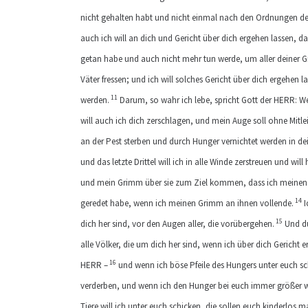
nicht gehalten habt und nicht einmal nach den Ordnungen der
auch ich will an dich und Gericht über dich ergehen lassen, d
getan habe und auch nicht mehr tun werde, um aller deiner Gr
Väter fressen; und ich will solches Gericht über dich ergehen la
11
werden.
Darum, so wahr ich lebe, spricht Gott der HERR: W
will auch ich dich zerschlagen, und mein Auge soll ohne Mitleid
an der Pest sterben und durch Hunger vernichtet werden in dein
und das letzte Drittel will ich in alle Winde zerstreuen und will
und mein Grimm über sie zum Ziel kommen, dass ich meinen Mu
14
geredet habe, wenn ich meinen Grimm an ihnen vollende.
I
15
dich her sind, vor den Augen aller, die vorübergehen.
Und du
alle Völker, die um dich her sind, wenn ich über dich Gericht
16
HERR –
und wenn ich böse Pfeile des Hungers unter euch sc
verderben, und wenn ich den Hunger bei euch immer größer 
Tiere will ich unter euch schicken, die sollen euch kinderlos 