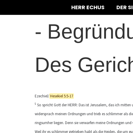
HERR ECHUS
DER S
-
Begründ
Des Geric
Ezechiel/
Hesekiel 5:5-17
5
So spricht Gott der HERR: Das ist Jerusalem, das ich mitten 
widersprach meinen Ordnungen und trieb es schlimmer als di
ringsumher liegen. Denn sie verwarfen meine Ordnungen und 
Weil ihr es schlimmer getrieben habt als die Heiden, die um