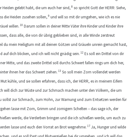
8
 Heiden gelebt habt, die um euch her sind,
so spricht Gott der HERR: Siehe,
9
ass die Heiden zusehen sollen,
und will so mit dir umgehen, wie ich es nie
10
äuel willen.
Darum sollen in deiner Mitte Väter ihre Kinder und Kinder ihre
ssen, dass alle, die von dir übrig geblieben sind, in alle Winde zerstreut
eil du mein Heiligtum mit all deinen Götzen und Gräueln unrein gemacht hast,
12
 auf dich blicken, und ich will nicht gnädig sein.
Es soll ein Drittel von dir
er Mitte, und das zweite Drittel soll durchs Schwert fallen rings um dich her,
13
 hinter ihnen her das Schwert ziehen.
So soll mein Zorn vollendet werden
t kühle, und sie sollen erfahren, dass ich, der HERR, es in meinem Eifern
ch will dich zur Wüste und zur Schmach machen unter den Völkern, die um
 sollst zur Schmach, zum Hohn, zur Warnung und zum Entsetzen werden für
 ergehen lasse mit Zorn, Grimm und zornigem Schelten – das sage ich, der
hießen werde, die Verderben bringen und die ich schießen werde, um euch zu
17
werden lasse und euch den Vorrat an Brot wegnehme.
Ja, Hunger und wilde
machen, und es soll Pest und Blutvergießen bei dir umgehen, und ich will das