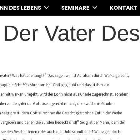
INN DES LEBENS
SEMINARE
KONTAKT
Der Vater De
2
ater? Was hat er erlangt?
Das sagen wir: Ist Abraham durch Werke gerecht,
agt die Schrift? »Abraham hat Gott geglaubt und das ist ihm zur
er mit Werken umgeht, wird der Lohn nicht aus Gnade zugerechnet, sondern
ber an den, der die Gottlosen gerecht macht, dem wird sein Glaube
selig preist, dem Gott zurechnet die Gerechtigkeit ohne Zutun der Werke
8
n vergeben und denen die Sünden bedeckt sind!
Selig ist der Mann, dem der
lt sie den Beschnittenen oder auch den Unbeschnittenen? Wir sagen doch:
10