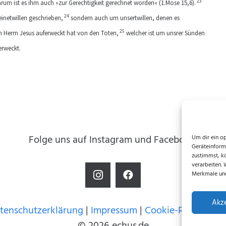
23
rum ist es ihm auch »zur Gerechtigkeit gerechnet worden« (
1.Mose 15,6
).
24
einetwillen geschrieben,
sondern auch um unsertwillen, denen es
25
n Herrn Jesus auferweckt hat von den Toten,
welcher ist um unsrer Sünden
erweckt.
Folge uns auf Instagram und Facebook!
Um dir ein o
Geräteinform
zustimmst, k
verarbeiten.
Merkmale und
Akz
tenschutzerklärung
|
Impressum
|
Cookie-Richtlinie (
© 2026 echus.de