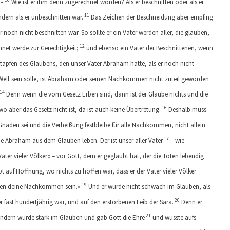
.«
Wie ist er ihm denn zugerechnet worden? Als er beschnitten oder als er
11
ndern als er unbeschnitten war.
Das Zeichen der Beschneidung aber empfing
er noch nicht beschnitten war. So sollte er ein Vater werden aller, die glauben,
12
net werde zur Gerechtigkeit;
und ebenso ein Vater der Beschnittenen, wenn
ßtapfen des Glaubens, den unser Vater Abraham hatte, als er noch nicht
 Welt sein solle, ist Abraham oder seinen Nachkommen nicht zuteil geworden
14
Denn wenn die vom Gesetz Erben sind, dann ist der Glaube nichts und die
16
o aber das Gesetz nicht ist, da ist auch keine Übertretung.
Deshalb muss
naden sei und die Verheißung festbleibe für alle Nachkommen, nicht allein
17
wie Abraham aus dem Glauben leben. Der ist unser aller Vater
– wie
Vater vieler Völker« – vor Gott, dem er geglaubt hat, der die Toten lebendig
t auf Hoffnung, wo nichts zu hoffen war, dass er der Vater vieler Völker
19
ollen deine Nachkommen sein.«
Und er wurde nicht schwach im Glauben, als
20
er fast hundertjährig war, und auf den erstorbenen Leib der Sara.
Denn er
21
ondern wurde stark im Glauben und gab Gott die Ehre
und wusste aufs