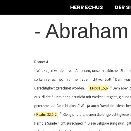
HERR ECHUS
DER S
-
Abraham 
Römer 4
1
Was sagen wir denn von Abraham, unserm leiblichen Stammv
3
so kann er sich wohl rühmen, aber nicht vor Gott.
Denn was s
4
Gerechtigkeit gerechnet worden.« (
1.Mose 15,6
)
Dem aber, d
5
aus Pflicht.
Dem aber, der nicht mit Werken umgeht, glaubt a
6
gerechnet zur Gerechtigkeit.
Wie ja auch David den Menschen 
7
(
Psalm 32,1-2
):
»Selig sind die, denen die Ungerechtigkeite
9
Herr die Sünde nicht zurechnet!«
Diese Seligpreisung nun, gi