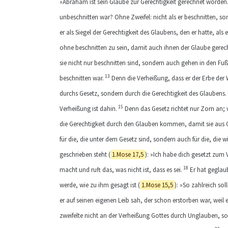
»Abraham ist sein Glaube zur Gerechtigkeit gerechnet worden
unbeschnitten war? Ohne Zweifel: nicht als er beschnitten, so
er als Siegel der Gerechtigkeit des Glaubens, den er hatte, als 
ohne beschnitten zu sein, damit auch ihnen der Glaube gerech
sie nicht nur beschnitten sind, sondern auch gehen in den Fu
13
beschnitten war.
Denn die Verheißung, dass er der Erbe der
durchs Gesetz, sondern durch die Gerechtigkeit des Glaubens.
15
Verheißung ist dahin.
Denn das Gesetz richtet nur Zorn an; w
die Gerechtigkeit durch den Glauben kommen, damit sie aus G
für die, die unter dem Gesetz sind, sondern auch für die, die 
geschrieben steht (
1.Mose 17,5
): »Ich habe dich gesetzt zum 
18
macht und ruft das, was nicht ist, dass es sei.
Er hat geglaub
werde, wie zu ihm gesagt ist (
1.Mose 15,5
): »So zahlreich s
er auf seinen eigenen Leib sah, der schon erstorben war, weil 
zweifelte nicht an der Verheißung Gottes durch Unglauben, s