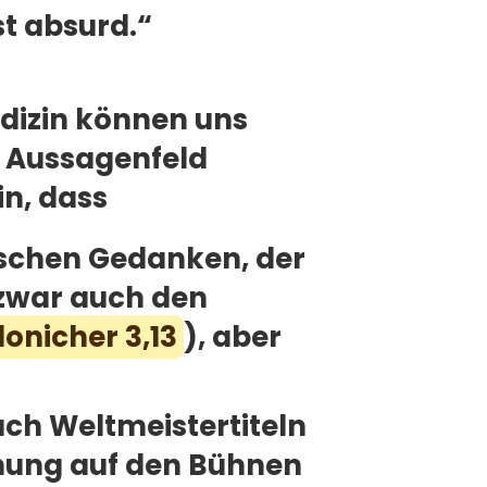
st absurd.“
edizin können uns
m Aussagenfeld
in, dass
tischen Gedanken, der
t zwar auch den
lonicher 3,13
), aber
ach Weltmeistertiteln
nnung auf den Bühnen