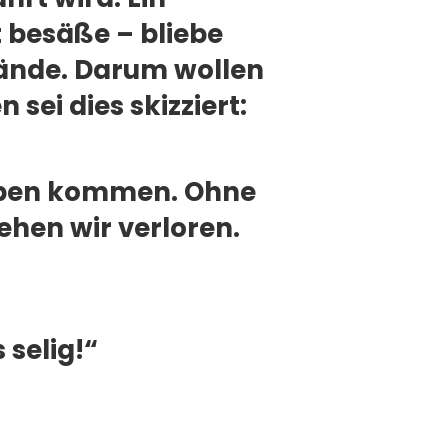
t besäße – bliebe
 fände. Darum wollen
 sei dies skizziert:
lauben kommen. Ohne
hen wir verloren.
 selig!“