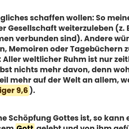
gliches schaffen wollen: So meinen
er Gesellschaft weiterzuleben (z. 
men verbunden sind). Andere wün
n, Memoiren oder Tagebüchern z
 Aller weltlicher Ruhm ist nur ze
lbst nichts mehr davon, denn woh
eil mehr auf der Welt an allem, 
iger 9,6
).
e Schöpfung Gottes ist, so kann e
esem
Gott
gelebt und von ihm gefü